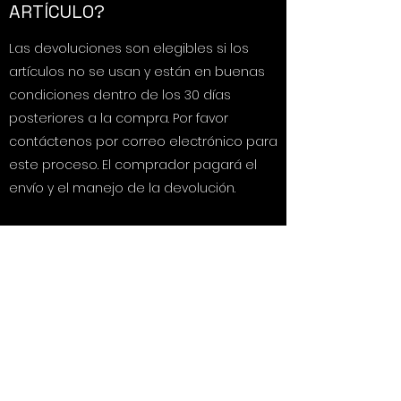
ARTÍCULO?
Las devoluciones son elegibles si los
artículos no se usan y están en buenas
condiciones dentro de los 30 días
posteriores a la compra. Por favor
contáctenos por correo electrónico para
este proceso. El comprador pagará el
envío y el manejo de la devolución.
¿CÓMO SE HACEN TUS
PRODUCTOS?
Utilizamos el método de proceso en frío
para producir nuestras pastillas de
jabón. Nuestra receta consiste
principalmente en aceite de oliva, aceite