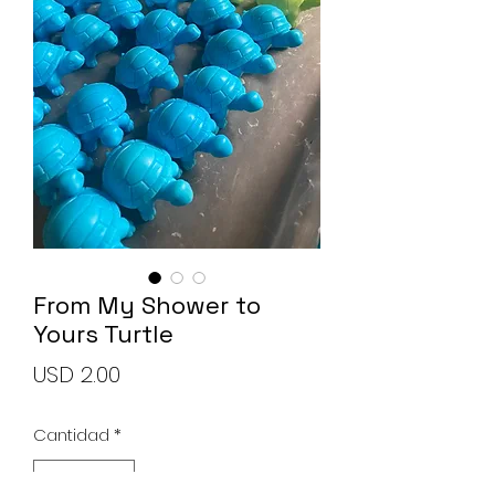
Soap Set
Precio
USD 10.00
Agregar al carrito
From My Shower to
Yours Turtle
Precio
USD 2.00
Cantidad
*